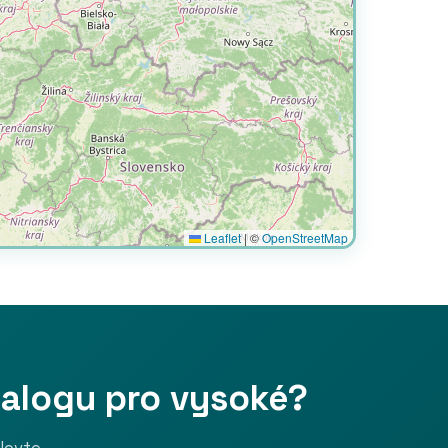
Leaflet
|
©
OpenStreetMap
talogu pro vysoké?