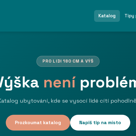
Katalog
Tipy
PRO LIDI 180 CM A VÝŠ
Výška
není
problé
Katalog ubytování, kde se vysocí lidé cítí pohodlně
Prozkoumat katalog
Napiš tip na místo