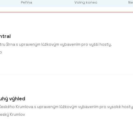
Peřina
Volný konec
Ne
ntral
ntru Brna s upraveným lůžkovým vybavením pro vyšší hosty.
o
uhý výhled
 Českého Krumlova s upraveným lůžkovým vybavením pro vysoké hosty
Český Krumlov