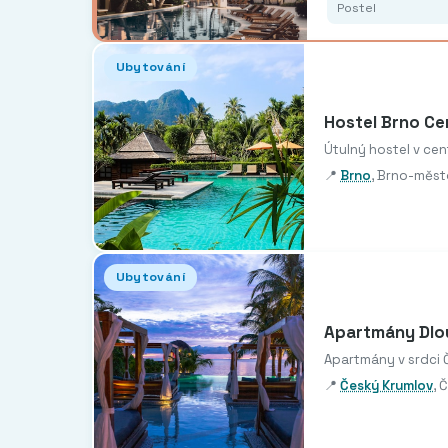
Postel
Ubytování
Hostel Brno Ce
Útulný hostel v ce
📍
Brno
, Brno-měst
Ubytování
Apartmány Dlo
Apartmány v srdci
📍
Český Krumlov
, 