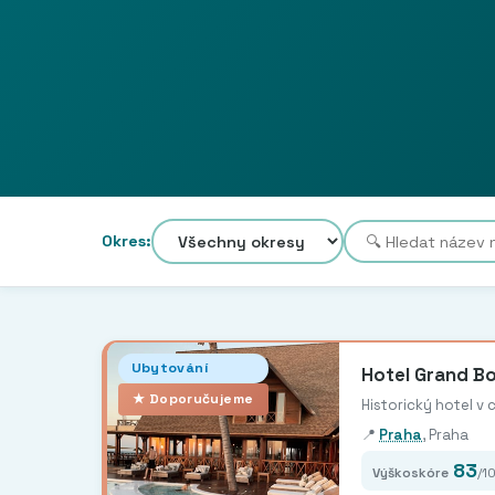
Okres:
Ubytování
Hotel Grand B
★ Doporučujeme
Historický hotel v
📍
Praha
, Praha
83
Výškoskóre
/1