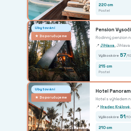
220 cm
Postel
Ubytování
Pension Vysoč
★ Doporučujeme
Rodinný penzion na
📍
Jihlava
, Jihlava
57
Výškoskóre
/1
215 cm
Postel
Ubytování
Hotel Panoram
★ Doporučujeme
Hotel s výhledem 
📍
Hradec Králové
51
Výškoskóre
/1
210 cm