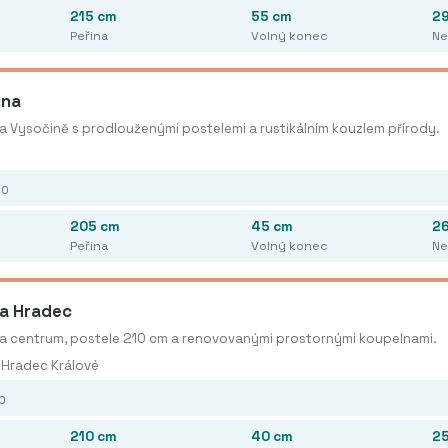
215 cm
55 cm
2
Peřina
Volný konec
Ne
ina
 Vysočině s prodlouženými postelemi a rustikálním kouzlem přírody.
00
205 cm
45 cm
2
Peřina
Volný konec
Ne
a Hradec
na centrum, postele 210 cm a renovovanými prostornými koupelnami.
, Hradec Králové
00
210 cm
40 cm
2