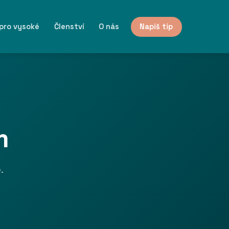
 pro vysoké
Členství
O nás
Napiš tip
m
.