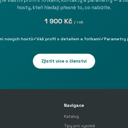
jte vlastní profil s fotkami, kontakty a parametry — a o
hosty, kteří hledají přesně to, co nabízíte.
1 900 Kč
/ rok
ní nových hostů
Váš profil s detailem a fotkami
Parametry 
Zjistit více o členství
Navigace
Katalog
Tipy pro vysoké